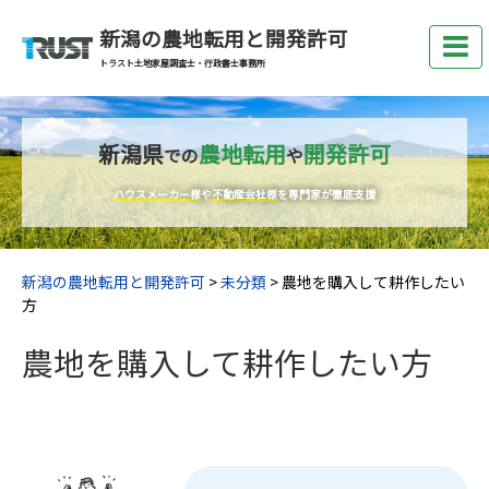
新潟の農地転用と開発許可
トラスト土地家屋調査士・行政書士事務所
新潟県
農地転用
開発許可
での
や
ハウスメーカー様
や
不動産会社様
を専門家が徹底支援
新潟の農地転用と開発許可
>
未分類
>
農地を購入して耕作したい
方
農地を購入して耕作したい方