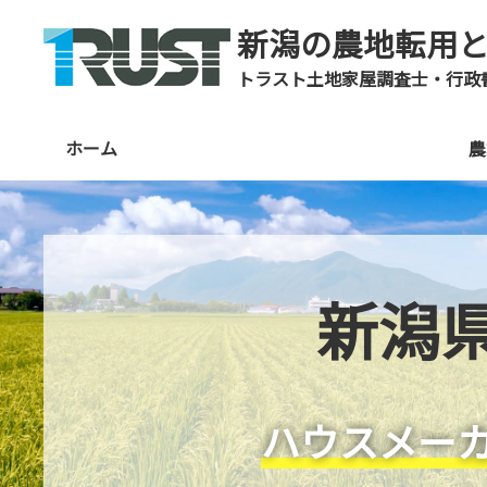
新潟の農地転用
トラスト土地家屋調査士・行政
ホーム
農
新潟
ハウスメー