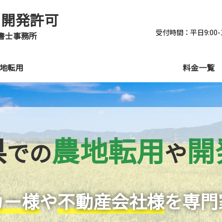
と開発許可
受付時間：平日9:00-12
書士事務所
地転用
料金一覧
県
農地転用
開
での
や
カー様
や
不動産会社様
を専門